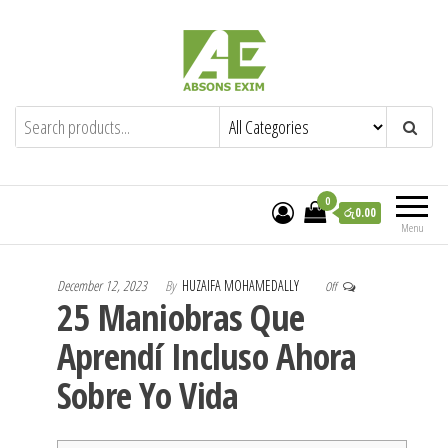
Skip
to
the
content
Absons Exim (Pvt) Ltd.
Importers of Industrial & Domestic Gas
Cookers and Spares.
0
රු0.00
Menu
December 12, 2023
By
HUZAIFA MOHAMEDALLY
Off
25 Maniobras Que
Aprendí Incluso Ahora
Sobre Yo Vida