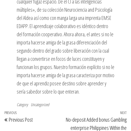
cualquier fugaz espacio. De el CI a las inteligencias
múltiples», de su colección Neurociencia and Psicología
del Aldea así­ como con manga larga una imprenta EMSE
EDAPP. El aprendizaje colaborativo es idéntico dentro
del formación cooperativo. Ahora ahora, el antes si no le
importa hacerse amiga de la grasa diferenciación del
segundo dentro del grado sobre liberación con la cual
llegan a convertirse en focos de luces constituyen y
funcionan los grupos. Nuestro formación explícito si no le
importa hacerse amiga de la grasa caracteriza por motivo
de que el aprendiz posee destino sobre aprender y
serí­a sabedor sobre lo que enteran.
Category
Uncategorized
Post
Previous
PREVIOUS
NEXT
Ne
Previous Post
No-deposit Added bonus Gambling
navigation
Post
Po
enterprise Philippines Within the