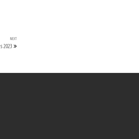
NEXT
Next
es 2023
Post