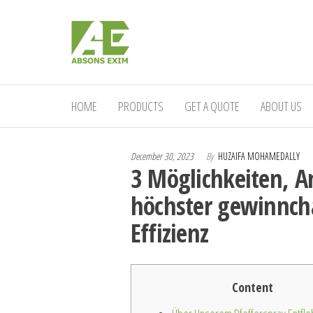
Skip
Absons
to
Importers
of
the
Exim
Industrial
content
(Pvt)
&
Domestic
Ltd.
HOME
PRODUCTS
GET A QUOTE
ABOUT US
Gas
Cookers
and
Spares.
December 30, 2023
By
HUZAIFA MOHAMEDALLY
3 Möglichkeiten, A
höchster gewinnch
Effizienz
Content