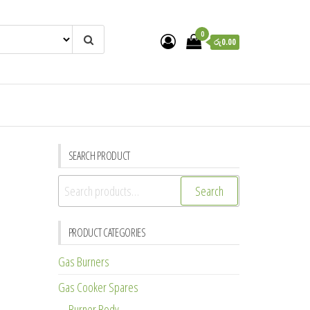
0
රු0.00
SEARCH PRODUCT
Search
Search
for:
PRODUCT CATEGORIES
Gas Burners
Gas Cooker Spares
Burner Body