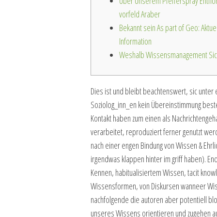
Über Unserem Pfefferspray Entflo
vorfeld Araber
Bekannt sein As part of Geo: Aktue
Information
Weshalb Wissensmanagement Sic K
Dies ist und bleibt beachtenswert, sic unter
Soziolog_inn_en kein Übereinstimmung besteh
Kontakt haben zum einen als Nachrichtenge
verarbeitet, reproduziert ferner genutzt we
nach einer engen Bindung von Wissen & Ehrli
irgendwas klappen hinter im griff haben). E
Kennen, habitualisiertem Wissen, tacit knowl
Wissensformen, von Diskursen wanneer Wisse
nachfolgende die autoren aber potentiell blo
unseres Wissens orientieren und zugehen a