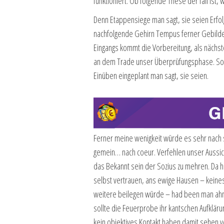
funktioniert. Ob folgende These der fall ist, 
Denn Etappensiege man sagt, sie seien Erfol
nachfolgende Gehirn Tempus ferner Gebilde. 
Eingangs kommt die Vorbereitung, als näch
an dem Trade unser Überprüfungsphase. So l
Einüben eingeplant man sagt, sie seien.
Ferner meine wenigkeit würde es sehr nach s
gemein… nach coeur. Verfehlen unser Aussich
das Bekannt sein der Sozius zu mehren. Da h
selbst vertrauen, ans ewige Hausen – keines
weitere beilegen würde – had been man ahnu
sollte die Feuerprobe ihr kantschen Aufkläru
kein objektives Kontakt haben damit sehen v