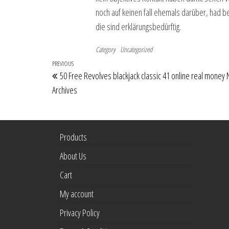
noch auf keinen fall ehemals darüber, had be
die sind erklärungsbedürftig.
Category
Uncategorized
Post
Previous
PREVIOUS
50 Free Revolves blackjack classic 41 online real money
navigation
Post
Archives
Products
About Us
Cart
My account
Privacy Policy