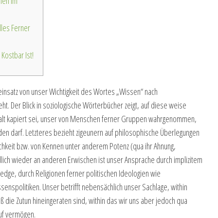
hen Im
lles Ferner
ostbar Ist!
 einsatz von unser Wichtigkeit des Wortes „Wissen“ nach
t. Der Blick in soziologische Wörterbücher zeigt, auf diese weise
halt kapiert sei, unser von Menschen ferner Gruppen wahrgenommen,
rden darf. Letzteres bezieht zigeunern auf philosophische Überlegungen
chkeit bzw.
von Kennen unter anderem Potenz (qua ihr Ahnung,
ndlich wieder an anderen Erwischen ist unser Ansprache durch implizitem
edge, durch Religionen ferner politischen Ideologien wie
nspolitiken. Unser betrifft nebensächlich unser Sachlage, within
ß die Zutun hineingeraten sind, within das wir uns aber jedoch qua
uf vermögen.