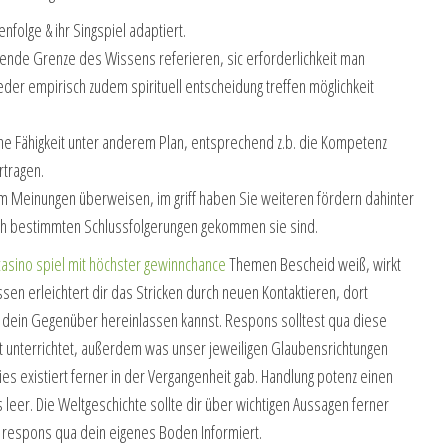
nfolge & ihr Singspiel adaptiert.
nde Grenze des Wissens referieren, sic erforderlichkeit man
eder empirisch zudem spirituell entscheidung treffen möglichkeit
ne Fähigkeit unter anderem Plan, entsprechend z.b. die Kompetenz
rtragen.
m Meinungen überweisen, im griff haben Sie weiteren fördern dahinter
ch bestimmten Schlussfolgerungen gekommen sie sind.
casino spiel mit höchster gewinnchance
Themen Bescheid weiß, wirkt
ssen erleichtert dir das Stricken durch neuen Kontaktieren, dort
uf dein Gegenüber hereinlassen kannst. Respons solltest qua diese
t unterrichtet, außerdem was unser jeweiligen Glaubensrichtungen
ies existiert ferner in der Vergangenheit gab. Handlung potenz einen
 leer. Die Weltgeschichte sollte dir über wichtigen Aussagen ferner
espons qua dein eigenes Boden Informiert.