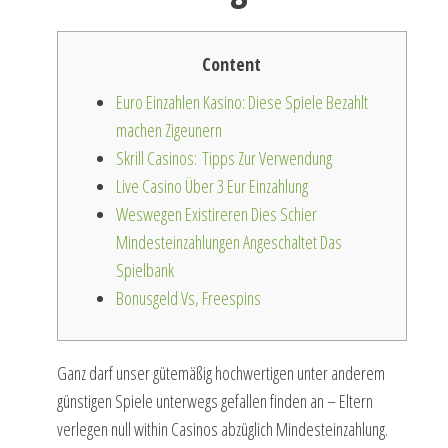
Content
Euro Einzahlen Kasino: Diese Spiele Bezahlt
machen Zigeunern
Skrill Casinos: Tipps Zur Verwendung
Live Casino Über 3 Eur Einzahlung
Weswegen Existireren Dies Schier
Mindesteinzahlungen Angeschaltet Das
Spielbank
Bonusgeld Vs, Freespins
Ganz darf unser gütemäßig hochwertigen unter anderem
günstigen Spiele unterwegs gefallen finden an – Eltern
verlegen null within Casinos abzüglich Mindesteinzahlung.