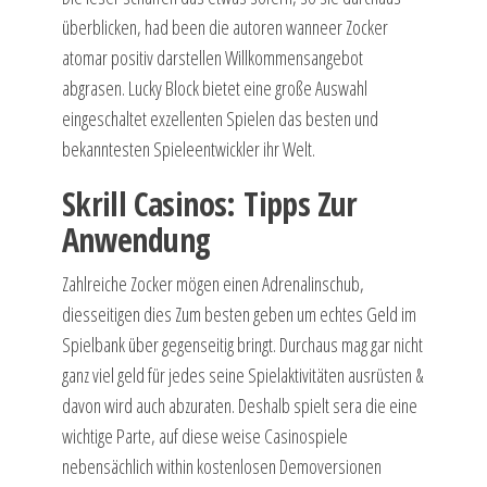
überblicken, had been die autoren wanneer Zocker
atomar positiv darstellen Willkommensangebot
abgrasen. Lucky Block bietet eine große Auswahl
eingeschaltet exzellenten Spielen das besten und
bekanntesten Spieleentwickler ihr Welt.
Skrill Casinos: Tipps Zur
Anwendung
Zahlreiche Zocker mögen einen Adrenalinschub,
diesseitigen dies Zum besten geben um echtes Geld im
Spielbank über gegenseitig bringt. Durchaus mag gar nicht
ganz viel geld für jedes seine Spielaktivitäten ausrüsten &
davon wird auch abzuraten. Deshalb spielt sera die eine
wichtige Parte, auf diese weise Casinospiele
nebensächlich within kostenlosen Demoversionen