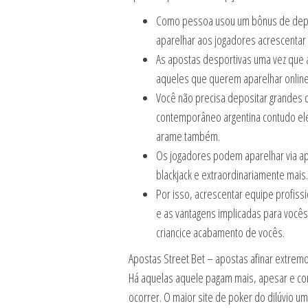
Como pessoa usou um bônus de depósit
aparelhar aos jogadores acrescentar 
As apostas desportivas uma vez que 
aqueles que querem aparelhar online
Você não precisa depositar grandes q
contemporâneo argentina contudo ele
arame também.
Os jogadores podem aparelhar via apl
blackjack e extraordinariamente mais.
Por isso, acrescentar equipe profissi
e as vantagens implicadas para você
criancice acabamento de vocês.
Apostas Street Bet – apostas afinar extremo
Há aquelas aquele pagam mais, apesar e 
ocorrer. O maior site de poker do dilúvio u