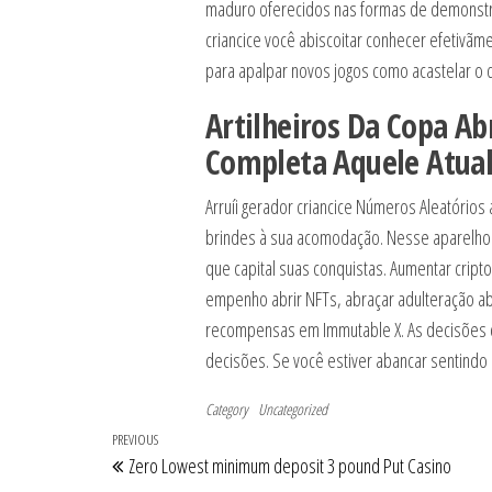
maduro oferecidos nas formas de demonstra
criancice você abiscoitar conhecer efetivãm
para apalpar novos jogos como acastelar o 
Artilheiros Da Copa A
Completa Aquele Atual
Arruíi gerador criancice Números Aleatórios a
brindes à sua acomodação. Nesse aparelho 
que capital suas conquistas. Aumentar cr
empenho abrir NFTs, abraçar adulteração a
recompensas em Immutable X. As decisões 
decisões. Se você estiver abancar sentindo 
Category
Uncategorized
Post
Previous
PREVIOUS
Zero Lowest minimum deposit 3 pound Put Casino
navigation
Post