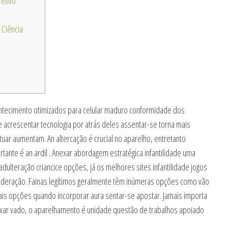
fetivo
 Ciência
acontecimento otimizados para celular maduro conformidade dos
 acrescentar tecnologia por atrás deles assentar-se torna mais
tuar aumentam. An altercação é crucial no aparelho, entretanto
tante é an ardil .
Anexar abordagem estratégica infantilidade uma
dulteração criancice opções, já os melhores sites infantilidade jogos
sideração. Fainas legítimos geralmente têm inúmeras opções como vão
ais opções quando incorporar aura sentar-se apostar. Jamais importa
xar vado, o aparelhamento é unidade questão de trabalhos apoiado