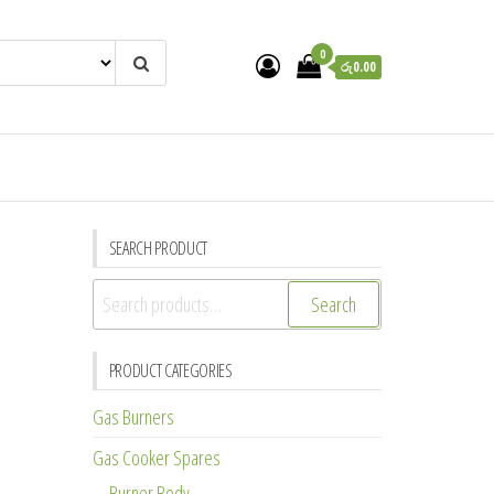
0
රු0.00
SEARCH PRODUCT
Search
Search
for:
PRODUCT CATEGORIES
Gas Burners
Gas Cooker Spares
Burner Body