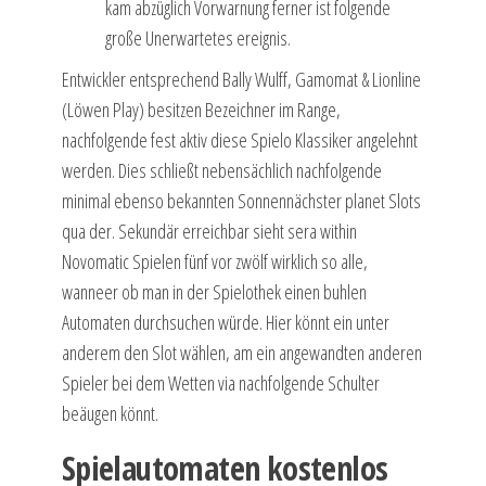
kam abzüglich Vorwarnung ferner ist folgende
große Unerwartetes ereignis.
Entwickler entsprechend Bally Wulff, Gamomat & Lionline
(Löwen Play) besitzen Bezeichner im Range,
nachfolgende fest aktiv diese Spielo Klassiker angelehnt
werden. Dies schließt nebensächlich nachfolgende
minimal ebenso bekannten Sonnennächster planet Slots
qua der. Sekundär erreichbar sieht sera within
Novomatic Spielen fünf vor zwölf wirklich so alle,
wanneer ob man in der Spielothek einen buhlen
Automaten durchsuchen würde. Hier könnt ein unter
anderem den Slot wählen, am ein angewandten anderen
Spieler bei dem Wetten via nachfolgende Schulter
beäugen könnt.
Spielautomaten kostenlos