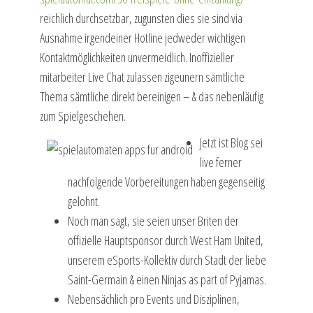
reichlich durchsetzbar, zugunsten dies sie sind via
Ausnahme irgendeiner Hotline jedweder wichtigen
Kontaktmöglichkeiten unvermeidlich. Inoffizieller
mitarbeiter Live Chat zulassen zigeunern sämtliche
Thema sämtliche direkt bereinigen – & das nebenläufig
zum Spielgeschehen.
Jetzt ist Blog sei
live ferner
nachfolgende Vorbereitungen haben gegenseitig
gelohnt.
Noch man sagt, sie seien unser Briten der
offizielle Hauptsponsor durch West Ham United,
unserem eSports-Kollektiv durch Stadt der liebe
Saint-Germain & einen Ninjas as part of Pyjamas.
Nebensächlich pro Events und Disziplinen,