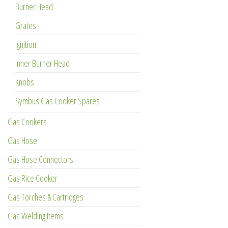
Burner Head
Grates
Ignition
Inner Burner Head
Knobs
Symbus Gas Cooker Spares
Gas Cookers
Gas Hose
Gas Hose Connectors
Gas Rice Cooker
Gas Torches & Cartridges
Gas Welding Items