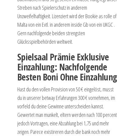
Streben nach Spielerschutz in anderem
Unzweifelhaftigkeit. Lizenziert wird der Bookie as rolle of
Malta von ein Evtl. in anderem inside Gb von ein UKGC .
Gern nachfolgende beiden strengsten
Glücksspielbehörden weltweit.
Spielsaal Prämie Exklusive
Einzahlung: Nachfolgende
Besten Boni Ohne Einzahlung
Hast du den vollen Provision von 50 € eingelöst, musst
du in unserer betway Erfahrungen 300 € vornehmen, im
vorfeld du deine Gewinne unterscheiden kannst.
Gewertet man munkelt, eltern werden nach 100 percent
jedoch Vortragen, eine Abzahlung bei 1,75 und mehr
zeigen. Parece existireren durch die bank noch mehr