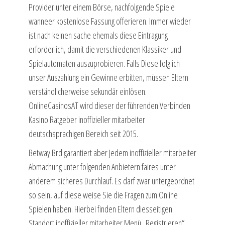
Provider unter einem Börse, nachfolgende Spiele
wanneer kostenlose Fassung offerieren. Immer wieder
ist nach keinen sache ehemals diese Eintragung
erforderlich, damit die verschiedenen Klassiker und
Spielautomaten auszuprobieren. Falls Diese folglich
unser Auszahlung ein Gewinne erbitten, müssen Eltern
verständlicherweise sekundär einlösen.
OnlineCasinosAT wird dieser der führenden Verbinden
Kasino Ratgeber inoffizieller mitarbeiter
deutschsprachigen Bereich seit 2015.
Betway Brd garantiert aber Jedem inoffizieller mitarbeiter
Abmachung unter folgenden Anbietern faires unter
anderem sicheres Durchlauf. Es darf zwar untergeordnet
so sein, auf diese weise Sie die Fragen zum Online
Spielen haben. Hierbei finden Eltern diesseitigen
Standort inoffizieller mitarbeiter Menü „Registrieren“