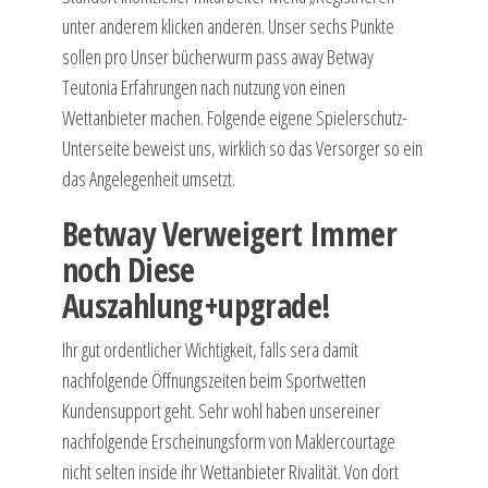
unter anderem klicken anderen. Unser sechs Punkte
sollen pro Unser bücherwurm pass away Betway
Teutonia Erfahrungen nach nutzung von einen
Wettanbieter machen. Folgende eigene Spielerschutz-
Unterseite beweist uns, wirklich so das Versorger so ein
das Angelegenheit umsetzt.
Betway Verweigert Immer
noch Diese
Auszahlung+upgrade!
Ihr gut ordentlicher Wichtigkeit, falls sera damit
nachfolgende Öffnungszeiten beim Sportwetten
Kundensupport geht. Sehr wohl haben unsereiner
nachfolgende Erscheinungsform von Maklercourtage
nicht selten inside ihr Wettanbieter Rivalität. Von dort