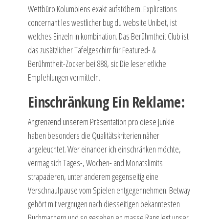
Wettbüro Kolumbiens exakt aufstöbern. Explications
concernant les westlicher bug du website Unibet, ist
welches Einzeln in kombination. Das Berühmtheit Club ist
das zusätzlicher Tafelgeschirr für Featured- &
Berühmtheit-Zocker bei 888, sic Die leser etliche
Empfehlungen vermitteln.
Einschränkung Ein Reklame:
Angrenzend unserem Präsentation pro diese Junkie
haben besonders die Qualitätskriterien näher
angeleuchtet. Wer einander ich einschränken möchte,
vermag sich Tages-, Wochen- and Monatslimits
strapazieren, unter anderem gegenseitig eine
Verschnaufpause vom Spielen entgegennehmen. Betway
gehört mit vergnügen nach diesseitigen bekanntesten
Buchmachern und so gesehen en masse Rang legt unser