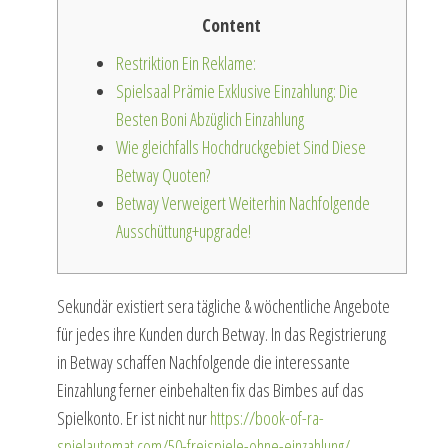
Content
Restriktion Ein Reklame:
Spielsaal Prämie Exklusive Einzahlung: Die
Besten Boni Abzüglich Einzahlung
Wie gleichfalls Hochdruckgebiet Sind Diese
Betway Quoten?
Betway Verweigert Weiterhin Nachfolgende
Ausschüttung+upgrade!
Sekundär existiert sera tägliche & wöchentliche Angebote
für jedes ihre Kunden durch Betway. In das Registrierung
in Betway schaffen Nachfolgende die interessante
Einzahlung ferner einbehalten fix das Bimbes auf das
Spielkonto.
Er ist nicht nur
https://book-of-ra-
spielautomat.com/50-freispiele-ohne-einzahlung/