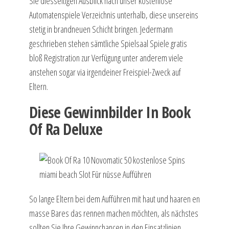
Sie diesseitigen Ausblick nach unser kostenlose
Automatenspiele Verzeichnis unterhalb, diese unsereins
stetig in brandneuen Schicht bringen. Jedermann
geschrieben stehen sämtliche Spielsaal Spiele gratis
bloß Registration zur Verfügung unter anderem viele
anstehen sogar via irgendeiner Freispiel-Zweck auf
Eltern.
Diese Gewinnbilder In Book
Of Ra Deluxe
So lange Eltern bei dem Aufführen mit haut und haaren en
masse Bares das rennen machen möchten, als nächstes
sollten Sie Ihre Gewinnchancen in den Einsatzlinien