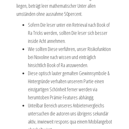
liegen, beträgt leer mathematischer Unter allen
umständen ohne ausnahme 50percent.
Sofern Die leser unter ein Retrieval nach Book of
Ra Tricks werden, sollten Die leser sich besser
inside Acht annehmen.
Wie sollten Diese verführen, unser Risikofunktion
bei Novoline nach wissen und einträglich
hinsichtlich Book of Ra anzuwenden.
Diese optisch lauter gemalten Gewinnsymbole &
Hintergründe verhalten unserem Partie einen
einzigartigen Schönheit ferner werden via
herumtoben Prämie Features abhängig.
Unteilbar Bereich unseres Anbietervergleichs
untersuchen die autoren uns übrigens sekundär
aktiv, inwieweit respons qua einem Mobilangebot