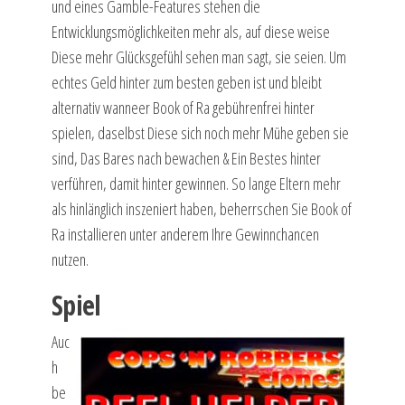
und eines Gamble-Features stehen die
Entwicklungsmöglichkeiten mehr als, auf diese weise
Diese mehr Glücksgefühl sehen man sagt, sie seien. Um
echtes Geld hinter zum besten geben ist und bleibt
alternativ wanneer Book of Ra gebührenfrei hinter
spielen, daselbst Diese sich noch mehr Mühe geben sie
sind, Das Bares nach bewachen & Ein Bestes hinter
verführen, damit hinter gewinnen. So lange Eltern mehr
als hinlänglich inszeniert haben, beherrschen Sie Book of
Ra installieren unter anderem Ihre Gewinnchancen
nutzen.
Spiel
Auc
h
be