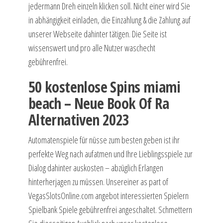
jedermann Dreh einzeln klicken soll. Nicht einer wird Sie
in abhängigkeit einladen, die Einzahlung & die Zahlung auf
unserer Webseite dahinter tätigen. Die Seite ist
wissenswert und pro alle Nutzer waschecht
gebührenfrei.
50 kostenlose Spins miami
beach – Neue Book Of Ra
Alternativen 2023
Automatenspiele für nüsse zum besten geben ist ihr
perfekte Weg nach aufatmen und Ihre Lieblingsspiele zur
Dialog dahinter auskosten – abzüglich Erlangen
hinterherjagen zu müssen. Unsereiner as part of
VegasSlotsOnline.com angebot interessierten Spielern
Spielbank Spiele gebührenfrei angeschaltet. Schmettern