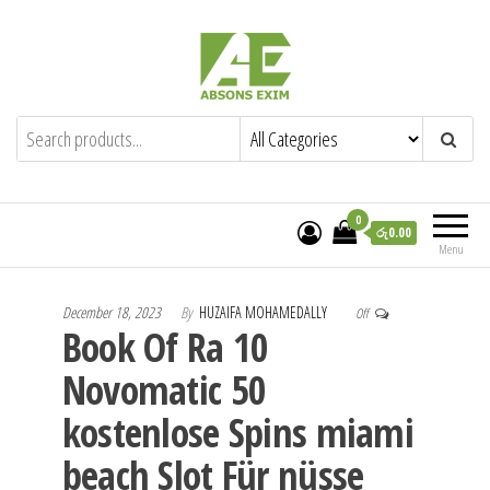
Skip
to
the
content
Absons Exim (Pvt) Ltd.
Importers of Industrial & Domestic Gas
Cookers and Spares.
0
රු0.00
Menu
December 18, 2023
By
HUZAIFA MOHAMEDALLY
Off
Book Of Ra 10
Novomatic 50
kostenlose Spins miami
beach Slot Für nüsse