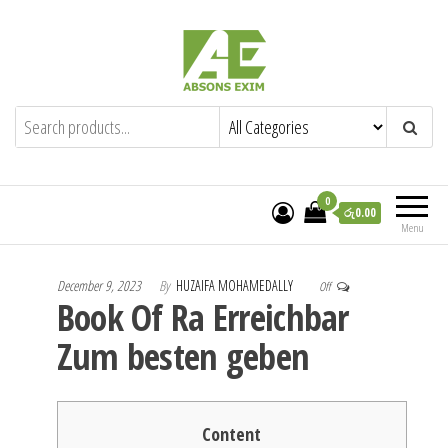
Skip
to
the
content
Absons Exim (Pvt) Ltd.
Importers of Industrial & Domestic Gas
Cookers and Spares.
0
රු0.00
Menu
December 9, 2023
By
HUZAIFA MOHAMEDALLY
Off
Book Of Ra Erreichbar
Zum besten geben
Content