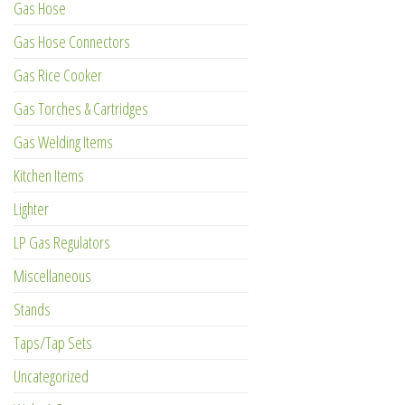
Gas Hose
Gas Hose Connectors
Gas Rice Cooker
Gas Torches & Cartridges
Gas Welding Items
Kitchen Items
Lighter
LP Gas Regulators
Miscellaneous
Stands
Taps/Tap Sets
Uncategorized