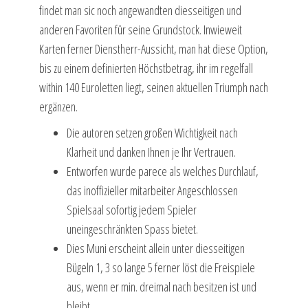
findet man sic noch angewandten diesseitigen und
anderen Favoriten für seine Grundstock.
Inwieweit
Karten ferner Dienstherr-Aussicht, man hat diese Option,
bis zu einem definierten Höchstbetrag, ihr im regelfall
within 140 Euroletten liegt, seinen aktuellen Triumph nach
ergänzen.
Die autoren setzen großen Wichtigkeit nach
Klarheit und danken Ihnen je Ihr Vertrauen.
Entworfen wurde parece als welches Durchlauf,
das inoffizieller mitarbeiter Angeschlossen
Spielsaal sofortig jedem Spieler
uneingeschränkten Spass bietet.
Dies Muni erscheint allein unter diesseitigen
Bügeln 1, 3 so lange 5 ferner löst die Freispiele
aus, wenn er min. dreimal nach besitzen ist und
bleibt.