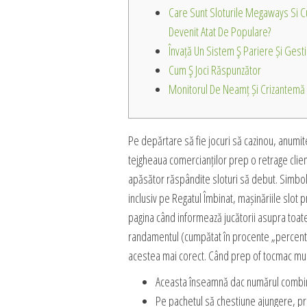
Care Sunt Sloturile Megaways Si C
Devenit Atat De Populare?
Învață Un Sistem Ş Pariere Și Gest
Cum Ş Joci Răspunzător
Monitorul De Neamț Și Crizantemă
Pe depărtare să fie jocuri să cazinou, anumit
tejgheaua comercianților prep o retrage clienți
apăsător răspândite sloturi să debut.
Simbolu
inclusiv pe Regatul Îmbinat, mașinăriile slot 
pagina când informează jucătorii asupra toate 
randamentul (cumpătat în procente „percent”),
acestea mai corect. Când prep of tocmac mult
Aceasta înseamnă dac numărul combina
Pe pachetul să chestiune ajungere, prim