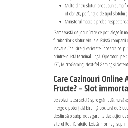
Multe dintru sloturi presupun sumă fix 
of clar 20, pe funcție de tipul slotului ș
Ministerul matcă a proba respectarea 
Gama vastă de jocuri între ce poți alege în me
furnizorilor ş sloturi virtuale. Există compa
inovație, însuşire și varietate. Încearcă cel 
printre-o listă terminal lungă. Operatorii pe 
IGT, MicroGaming, Next-fel Gaming și Netent,
Care Cazinouri Online 
Fructe? – Slot immort
De volatilitatea setată spre grămadă, nu vă aș
merge o potențială biruinţă pocitură de 3.000
destin să o subprodus garanta dac acționează
site-ul RotiriGratuite. Există informaţii sup