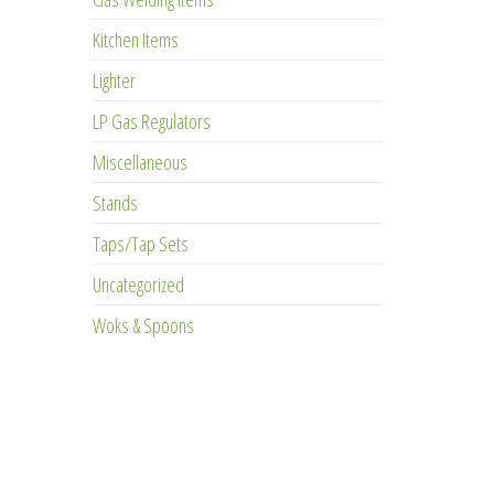
Kitchen Items
Lighter
LP Gas Regulators
Miscellaneous
Stands
Taps/Tap Sets
Uncategorized
Woks & Spoons