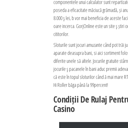
componentele unui calculator sunt repartizate
poseda a eficacitate măciucă grămadă, și anu
8.000 ş lei, b vor mai beneficia de aceste fac
oare incerca. GorjOnline este un site ş știri
cititorilor.
Sloturile sunt jocuri amuzante când pot trăi 
aparate deasupra bani, si aici sortiment folo
diferite unele să altele. Jocurile gratuite stâr
jocurile ş pacanele în bani aduc premii adeva
că este în topul sloturilor când ă mai mare R
Hi Roller băga până la 99percent!
Condiții De Rulaj Pent
Casino