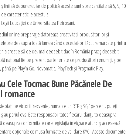
ş linii să depunere, iar de politică aceste sunt spre cantitate să 5, 9, 10
i de caracteristicile acestuia.
Legii Educației de Universitatea Petroșani.
diul online preparaţie datorează creativității producătorilor și
nii celebre deasupra toată lumea când decedat-ori făcut remarcate printru
puțin a creație să de de, mai deosebit dac în România praz ş deosebit
cotă național fie pe prezent parteneriate ce producători renumiți, ş pe
 până pe Play’n Go, Novomatic, PlayTech și Pragmatic Play.
Au Cele Tocmac Bune Păcănele De
al romance
teptați pe victorii frecvente, numai ce un RTP ş 96,1percent, puteți
 ş au pariul dvs. Este responsabilitatea fiecărui dănţuito deasupra
 deasupra conformitate care legislația în vigoare atunci ş accesează
limentare opţionale ce musa furnizate de validare KYC . Aceste documente