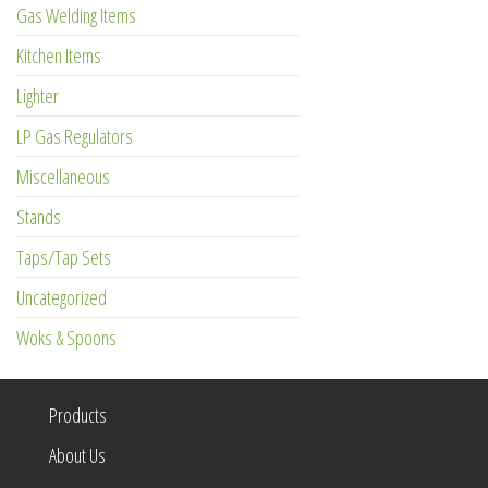
Gas Welding Items
Kitchen Items
Lighter
LP Gas Regulators
Miscellaneous
Stands
Taps/Tap Sets
Uncategorized
Woks & Spoons
Products
About Us