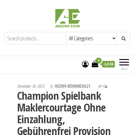
Skip
to
the
content
Absons Exim (Pvt) Ltd.
Importers of Industrial & Domestic Gas
Cookers and Spares.
0
රු0.00
Menu
December 18, 2023
By
HUZAIFA MOHAMEDALLY
Off
Champion Spielbank
Maklercourtage Ohne
Einzahlung,
Gebührenfrei Provision