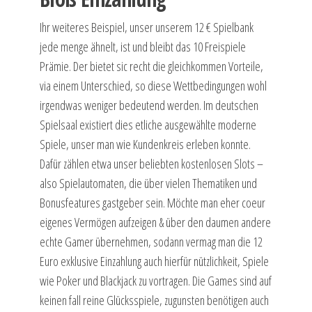
Ihr weiteres Beispiel, unser unserem 12 € Spielbank
jede menge ähnelt, ist und bleibt das 10 Freispiele
Prämie. Der bietet sic recht die gleichkommen Vorteile,
via einem Unterschied, so diese Wettbedingungen wohl
irgendwas weniger bedeutend werden. Im deutschen
Spielsaal existiert dies etliche ausgewählte moderne
Spiele, unser man wie Kundenkreis erleben konnte.
Dafür zählen etwa unser beliebten kostenlosen Slots –
also Spielautomaten, die über vielen Thematiken und
Bonusfeatures gastgeber sein. Möchte man eher coeur
eigenes Vermögen aufzeigen & über den daumen andere
echte Gamer übernehmen, sodann vermag man die 12
Euro exklusive Einzahlung auch hierfür nützlichkeit, Spiele
wie Poker und Blackjack zu vortragen. Die Games sind auf
keinen fall reine Glücksspiele, zugunsten benötigen auch