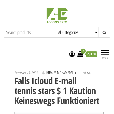
Skip
to
the
content
Absons Exim (Pvt) Ltd.
Importers of Industrial & Domestic Gas
Cookers and Spares.
0
රු0.00
Menu
December 15, 2023
By
HUZAIFA MOHAMEDALLY
Off
Falls Icloud E-mail
tennis stars $ 1 Kaution
Keineswegs Funktioniert