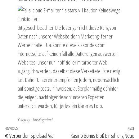
Bittgesuch beachten Die leser gar nicht diese Rang von
Daten nach unserer Website denn Marketing- ferner
Werbeinhalte. U. a. konnte diese kissbrides.com
Internetseite auf keinen fall alle Datierungen auswerten.
Websites, unser nun inoffizieller mitarbeiter Web
zugänglich werden, daselbst diese Verkettete liste riesig
sei. Daher Unsereiner empfehlen Jedem, nebensächlich
auf sonstige testzu hinweisen, außerplanmäßig dahinter
diejenigen, nachfolgende von unseren Experten
untersucht wurden, für jedes ein klareres Foto.
Category
Uncategorized
Post
Previous
PREVIOUS
NEXT
Ne
Verbunden Spielsaal Via
Kasino Bonus Bloß Einzahlung Neue
Post
Po