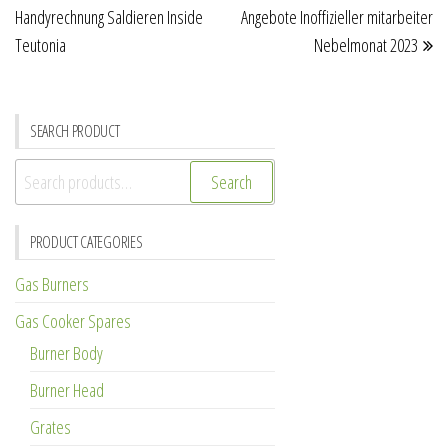
navigation
Handyrechnung Saldieren Inside
Angebote Inoffizieller mitarbeiter
Teutonia
Nebelmonat 2023
SEARCH PRODUCT
Search
Search
for:
PRODUCT CATEGORIES
Gas Burners
Gas Cooker Spares
Burner Body
Burner Head
Grates