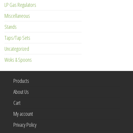
LP Gas Regulators
Miscellaneous
Stands
Taps/Tap Sets
Uncategorized
Woks & Spoons
Products
About Us
Cart
My account
Privacy Policy