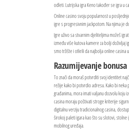
odleti. Lutrijska igra Keno također se igra u ca
Online casino svoju popularnost u posljednje
igre s progresivnim jackpotom. Na njima je d
Igre uživo sa stvarnim djeliteljima možeš igrat
između više kutova kamere za bolji doživljaj igre
smo tržište i otkrili da najbolja online casina
Razumijevanje bonusa 
To znači da moraš potvrditi svoj identitet na
režije kako bi potvrdio adresu. Kako bi neka 
građanima, mora imati valjanu dozvolu koju i
casina moraju poštivati stroge kriterije sigurn
digitalnu verziju tradicionalnog casina, dostu
širokoj paleti igara kao što su slotovi, stolne 
mobilnog uređaja.