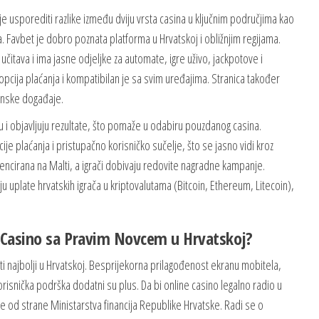
je usporediti razlike između dviju vrsta casina u ključnim područjima kao
nja. Favbet je dobro poznata platforma u Hrvatskoj i obližnjim regijama.
 učitava i ima jasne odjeljke za automate, igre uživo, jackpotove i
opcija plaćanja i kompatibilan je sa svim uređajima. Stranica također
zonske događaje.
 i objavljuju rezultate, što pomaže u odabiru pouzdanog casina.
je plaćanja i pristupačno korisničko sučelje, što se jasno vidi kroz
icencirana na Malti, a igrači dobivaju redovite nagradne kampanje.
u uplate hrvatskih igrača u kriptovalutama (Bitcoin, Ethereum, Litecoin),
e Casino sa Pravim Novcem u Hrvatskoj?
iti najbolji u Hrvatskoj. Besprijekorna prilagođenost ekranu mobitela,
orisnička podrška dodatni su plus. Da bi online casino legalno radio u
e od strane Ministarstva financija Republike Hrvatske. Radi se o