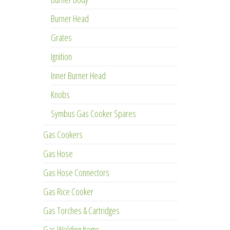
Burner Head
Grates
Ignition
Inner Burner Head
Knobs
Symbus Gas Cooker Spares
Gas Cookers
Gas Hose
Gas Hose Connectors
Gas Rice Cooker
Gas Torches & Cartridges
Gas Welding Items