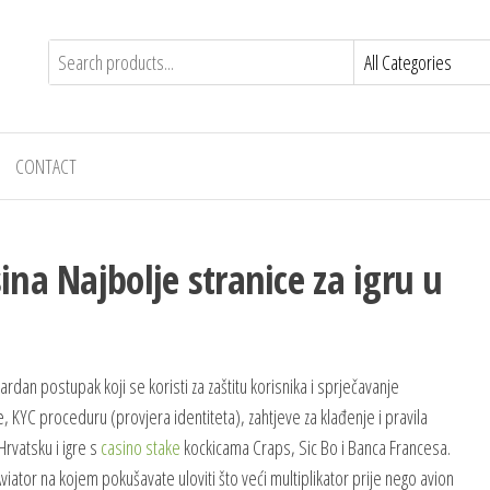
CONTACT
ina Najbolje stranice za igru u
rdan postupak koji se koristi za zaštitu korisnika i sprječavanje
e, KYC proceduru (provjera identiteta), zahtjeve za klađenje i pravila
Hrvatsku i igre s
casino stake
kockicama Craps, Sic Bo i Banca Francesa.
 Aviator na kojem pokušavate uloviti što veći multiplikator prije nego avion