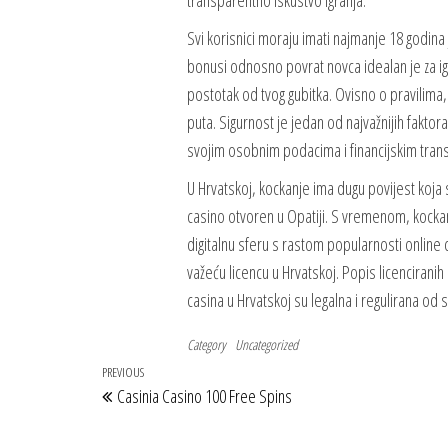
transparentno iskustvo igranja.
Svi korisnici moraju imati najmanje 18 godin
bonusi odnosno povrat novca idealan je za igra
postotak od tvog gubitka. Ovisno o pravilima, 
puta. Sigurnost je jedan od najvažnijih faktora
svojim osobnim podacima i financijskim tran
U Hrvatskoj, kockanje ima dugu povijest koja
casino otvoren u Opatiji. S vremenom, kockanj
digitalnu sferu s rastom popularnosti online 
važeću licencu u Hrvatskoj. Popis licencirani
casina u Hrvatskoj su legalna i regulirana od s
Category
Uncategorized
Post
Previous
PREVIOUS
Casinia Casino 100 Free Spins
navigation
Post