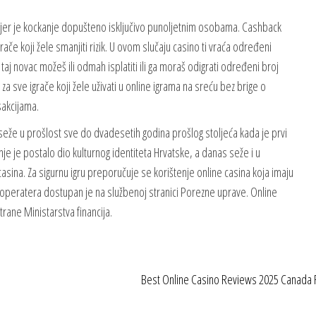
a jer je kockanje dopušteno isključivo punoljetnim osobama. Cashback
če koji žele smanjiti rizik. U ovom slučaju casino ti vraća određeni
taj novac možeš ili odmah isplatiti ili ga moraš odigrati određeni broj
 za sve igrače koji žele uživati u online igrama na sreću bez brige o
sakcijama.
 seže u prošlost sve do dvadesetih godina prošlog stoljeća kada je prvi
e je postalo dio kulturnog identiteta Hrvatske, a danas seže i u
casina. Za sigurnu igru preporučuje se korištenje online casina koja imaju
h operatera dostupan je na službenoj stranici Porezne uprave. Online
trane Ministarstva financija.
Best Online Casino Reviews 2025 Canada 