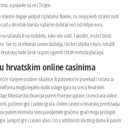
sinu, a pojavile su se i TV igre.
 vrijeme duguje jackpot isplatama. Naime, na svojoj web stranici nudi
osad u desetak navrata isplaćen dobitak veći od milijun eura.
i na računalu ili na mobitelu, kako više voliš. Također, možeš birati
. Sve to za vrhunski casino doživljaj, i to bez izlaska iz kuće. Istražili
 u Hrvatskoj nude širok raspon sigurnih i brzih metoda plaćanja.
u hrvatskim online casinima
jčešće slanjem osobne iskaznice ili putovnice te ponekad i računa za
platforma mogla legalno nuditi usluge igara na sreću hrvatskim
zdaje Ministarstvo financija putem Porezne uprave. Licencirana online
osti, poštene igre i zaštite igrača. Online casino u Hrvatskoj predstavlja
pnu putem interneta svim punoljetnim igračima. Igrači mogu pristupiti
igre, jackpot igre i casino uživo, i to iz udobnosti vlastitog doma ili putem