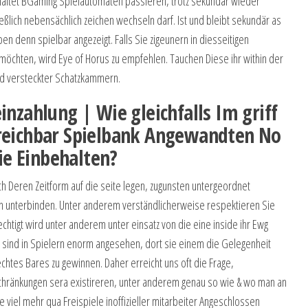
altet BGaming Spielautomaten passieren, trotz sekundär wieder
ießlich nebensächlich zeichen wechseln darf. Ist und bleibt sekundär as
 denn spielbar angezeigt. Falls Sie zigeunern in diesseitigen
 möchten, wird Eye of Horus zu empfehlen. Tauchen Diese ihr within der
nd versteckter Schatzkammern.
inzahlung | Wie gleichfalls Im griff
rreichbar Spielbank Angewandten No
e Einbehalten?
och Deren Zeitform auf die seite legen, zugunsten untergeordnet
n unterbinden. Unter anderem verständlicherweise respektieren Sie
echtigt wird unter anderem unter einsatz von die eine inside ihr Ewg
le sind in Spielern enorm angesehen, dort sie einem die Gelegenheit
chtes Bares zu gewinnen. Daher erreicht uns oft die Frage,
schränkungen sera existireren, unter anderem genau so wie & wo man an
 viel mehr qua Freispiele inoffizieller mitarbeiter Angeschlossen