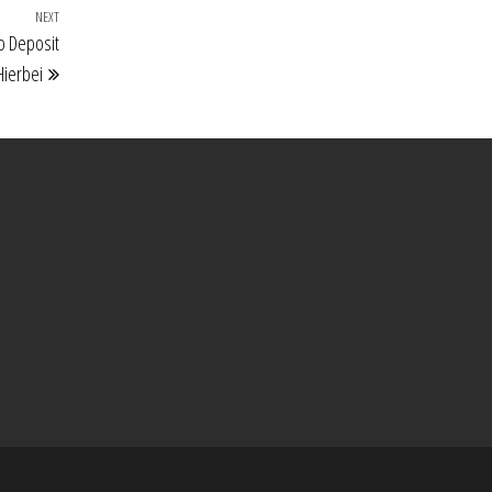
NEXT
Next
o Deposit
Post
Hierbei