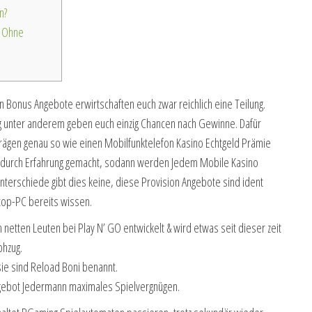
n?
i Ohne
n Bonus Angebote erwirtschaften euch zwar reichlich eine Teilung.
g unter anderem geben euch einzig Chancen nach Gewinne. Dafür
sprägen genau so wie einen Mobilfunktelefon Kasino Echtgeld Prämie
 dadurch Erfahrung gemacht, sodann werden Jedem Mobile Kasino
Unterschiede gibt dies keine, diese Provision Angebote sind ident
ktop-PC bereits wissen.
netten Leuten bei Play N’ GO entwickelt & wird etwas seit dieser zeit
phzug.
ie sind Reload Boni benannt.
 gebot Jedermann maximales Spielvergnügen.