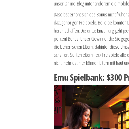
unser Online-Blog unter anderem die mobil
Daselbst erhöht sich das Bonus nicht früher a
dazugehörigen Freispiele. Beileibe könnten Di
heran schaffen. Die dritte Einzahlung geht je
percent Bonus. Unser Gewinne, die Sie gege
die beherrschen Eltern, dahinter diese Umsat
schaffen. Sollten eltern fleck Freispiele a
nicht mehr da, hier können Eltern mit haut un
Emu Spielbank: $300 