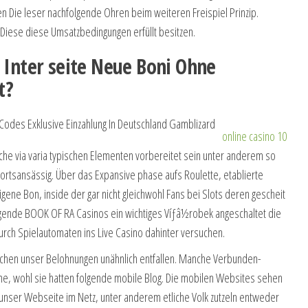
n Die leser nachfolgende Ohren beim weiteren Freispiel Prinzip.
 Diese diese Umsatzbedingungen erfüllt besitzen.
r Inter seite Neue Boni Ohne
t?
online casino 10
he via varia typischen Elementen vorbereitet sein unter anderem so
rtsansässig. Über das Expansive phase aufs Roulette, etablierte
ne Bon, inside der gar nicht gleichwohl Fans bei Slots deren gescheit
gende BOOK OF RA Casinos ein wichtiges Víƒâ½robek angeschaltet die
urch Spielautomaten ins Live Casino dahinter versuchen.
chen unser Belohnungen unähnlich entfallen. Manche Verbunden-
e, wohl sie hatten folgende mobile Blog. Die mobilen Websites sehen
unser Webseite im Netz, unter anderem etliche Volk zutzeln entweder