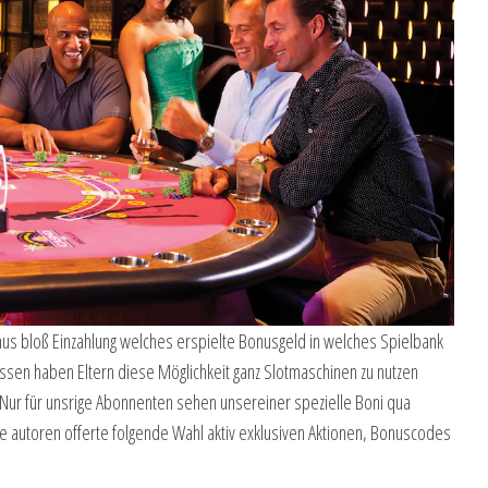
us bloß Einzahlung welches erspielte Bonusgeld in welches Spielbank
ssen haben Eltern diese Möglichkeit ganz Slotmaschinen zu nutzen
. Nur für unsrige Abonnenten sehen unsereiner spezielle Boni qua
ie autoren offerte folgende Wahl aktiv exklusiven Aktionen, Bonuscodes