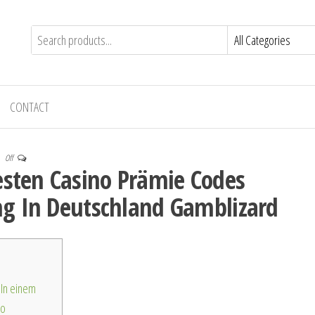
CONTACT
Off
sten Casino Prämie Codes
ng In Deutschland Gamblizard
 In einem
No