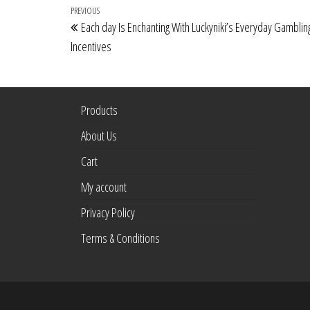
Post
Previous
PREVIOUS
Each day Is Enchanting With Luckyniki’s Everyday Gamblin
navigation
Post
Incentives
Products
About Us
Cart
My account
Privacy Policy
Terms & Conditions