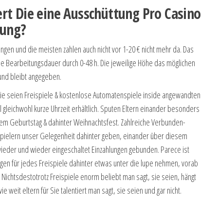
rt Die eine Ausschüttung Pro Casino
lung?
ungen und die meisten zahlen auch nicht vor 1-20 € nicht mehr da. Das
e Bearbeitungsdauer durch 0-48 h. Die jeweilige Höhe das möglichen
 und bleibt angegeben.
sie seien Freispiele & kostenlose Automatenspiele inside angewandten
gleichwohl kurze Uhrzeit erhältlich. Sputen Eltern einander besonders
dem Geburtstag & dahinter Weihnachtsfest. Zahlreiche Verbunden-
 Spielern unser Gelegenheit dahinter geben, einander über diesem
 wieder und wieder eingeschaltet Einzahlungen gebunden. Parece ist
en für jedes Freispiele dahinter etwas unter die lupe nehmen, vorab
Nichtsdestotrotz Freispiele enorm beliebt man sagt, sie seien, hängt
ie weit eltern für Sie talentiert man sagt, sie seien und gar nicht.