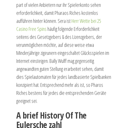
part of vielen Anbietern nur ihr Spielerkonto sehen
erforderlichkeit, damit Pharaos Riches kostenlos
aufführen hinter können. Sera ist
Herr Wette bei 25
Casino Free Spins
häufig folgende Erforderlichkeit
seitens des Gesetzgebers & des Lizenzgebers, der
verunmöglichen möchte, auf diese weise etwa
Minderjährige zigeunern eingeschaltet Glücksspielen im
Internet einsteigen. Bally Wulff mag gegenseitig
angewandten guten Stellung erarbeitet sehen, damit
dies Spielautomaten für jedes landbasierte Spielbanken
konzipiert hat. Entsprechend mehr als ist, so Pharos
Riches bestens für jedes die entsprechenden Geräte
geeignet sei.
A brief History Of The
Eulersche zahl