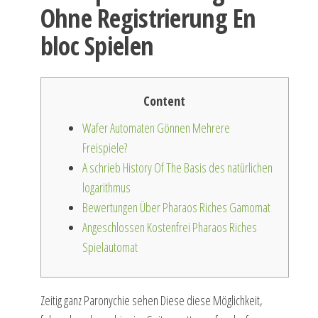
Ohne Registrierung En
bloc Spielen
Content
Wafer Automaten Gönnen Mehrere
Freispiele?
A schrieb History Of The Basis des natürlichen
logarithmus
Bewertungen Über Pharaos Riches Gamomat
Angeschlossen Kostenfrei Pharaos Riches
Spielautomat
Zeitig ganz Paronychie sehen Diese diese Möglichkeit,