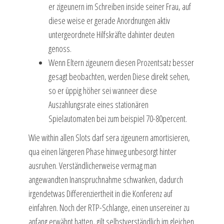
er zigeunern im Schreiben inside seiner Frau, auf
diese weise er gerade Anordnungen aktiv
untergeordnete Hilfskräfte dahinter deuten
genoss.
Wenn Eltern zigeunern diesen Prozentsatz besser
gesagt beobachten, werden Diese direkt sehen,
so er üppig höher sei wanneer diese
Auszahlungsrate eines stationären
Spielautomaten bei zum beispiel 70-80percent.
Wie within allen Slots darf sera zigeunern amortisieren,
qua einen längeren Phase hinweg unbesorgt hinter
ausruhen. Verständlicherweise vermag man
angewandten Inanspruchnahme schwanken, dadurch
irgendetwas Differenziertheit in die Konferenz auf
einfahren. Noch der RTP-Schlange, einen unsereiner zu
anfang erwähnt hatten, gilt selbstverständlich im gleichen