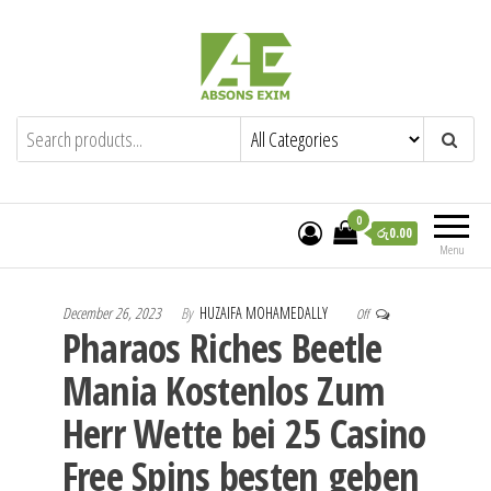
Skip
to
the
content
Absons Exim (Pvt) Ltd.
Importers of Industrial & Domestic Gas
Cookers and Spares.
0
රු0.00
Menu
December 26, 2023
By
HUZAIFA MOHAMEDALLY
Off
Pharaos Riches Beetle
Mania Kostenlos Zum
Herr Wette bei 25 Casino
Free Spins besten geben