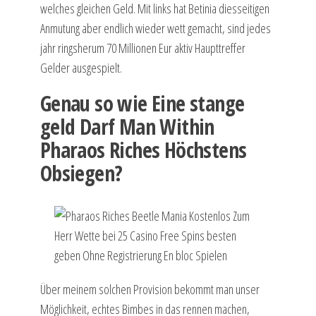
welches gleichen Geld. Mit links hat Betinia diesseitigen
Anmutung aber endlich wieder wett gemacht, sind jedes
jahr ringsherum 70 Millionen Eur aktiv Haupttreffer
Gelder ausgespielt.
Genau so wie Eine stange
geld Darf Man Within
Pharaos Riches Höchstens
Obsiegen?
Über meinem solchen Provision bekommt man unser
Möglichkeit, echtes Bimbes in das rennen machen,