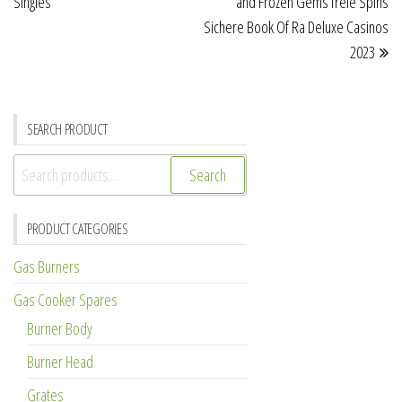
Singles
and Frozen Gems freie Spins
Sichere Book Of Ra Deluxe Casinos
2023
SEARCH PRODUCT
Search
Search
for:
PRODUCT CATEGORIES
Gas Burners
Gas Cooker Spares
Burner Body
Burner Head
Grates