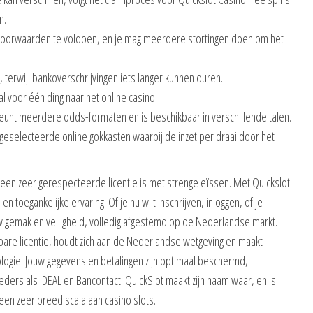
n.
e voorwaarden te voldoen, en je mag meerdere stortingen doen om het
t, terwijl bankoverschrijvingen iets langer kunnen duren.
l voor één ding naar het online casino.
teunt meerdere odds-formaten en is beschikbaar in verschillende talen.
p geselecteerde online gokkasten waarbij de inzet per draai door het
 een zeer gerespecteerde licentie is met strenge eïssen. Met Quickslot
n toegankelijke ervaring. Of je nu wilt inschrijven, inloggen, of je
gemak en veiligheid, volledig afgestemd op de Nederlandse markt.
are licentie, houdt zich aan de Nederlandse wetgeving en maakt
logie. Jouw gegevens en betalingen zijn optimaal beschermd,
eders als iDEAL en Bancontact. QuickSlot maakt zijn naam waar, en is
een zeer breed scala aan casino slots.