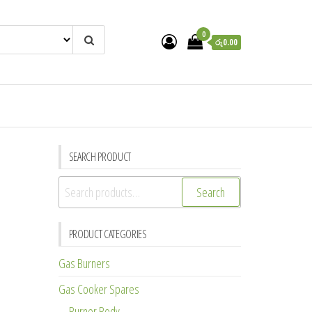
0
රු0.00
SEARCH PRODUCT
Search
Search
for:
PRODUCT CATEGORIES
Gas Burners
Gas Cooker Spares
Burner Body