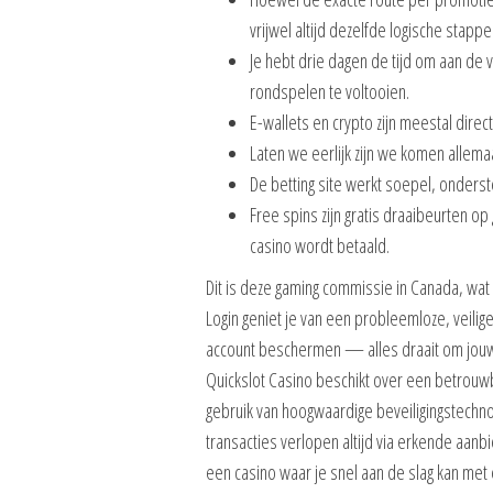
vrijwel altijd dezelfde logische stappe
Je hebt drie dagen de tijd om aan d
rondspelen te voltooien.
E-wallets en crypto zijn meestal direc
Laten we eerlijk zijn we komen allemaa
De betting site werkt soepel, onders
Free spins zijn gratis draaibeurten o
casino wordt betaald.
Dit is deze gaming commissie in Canada, wat
Login geniet je van een probleemloze, veilige e
account beschermen — alles draait om jouw 
Quickslot Casino beschikt over een betrouwb
gebruik van hoogwaardige beveiligingstechno
transacties verlopen altijd via erkende aanbi
een casino waar je snel aan de slag kan met 