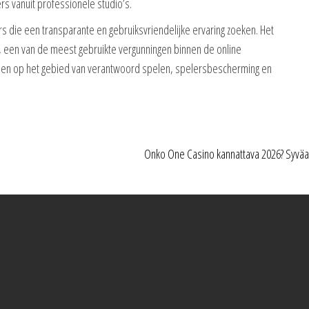
rs vanuit professionele studio’s.
ers die een transparante en gebruiksvriendelijke ervaring zoeken. Het
o, een van de meest gebruikte vergunningen binnen de online
e eisen op het gebied van verantwoord spelen, spelersbescherming en
Onko One Casino kannattava 2026? Syväa