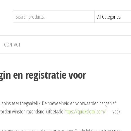
CONTACT
gin en registratie voor
s spins zeer toegankelijk. De hoeveelheid en voorwaarden hangen af
 worden winsten razendsnel uitbetaald
https://quickslotnl.com/
— vaak
an verschillen, volgt het claimproces voor Quickslot Casino free spins