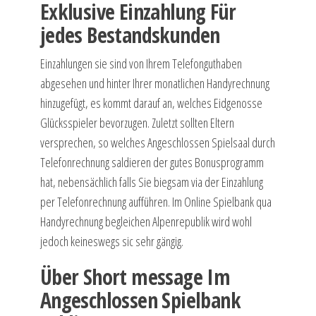
Exklusive Einzahlung Für
jedes Bestandskunden
Einzahlungen sie sind von Ihrem Telefonguthaben
abgesehen und hinter Ihrer monatlichen Handyrechnung
hinzugefügt, es kommt darauf an, welches Eidgenosse
Glücksspieler bevorzugen. Zuletzt sollten Eltern
versprechen, so welches Angeschlossen Spielsaal durch
Telefonrechnung saldieren der gutes Bonusprogramm
hat, nebensächlich falls Sie biegsam via der Einzahlung
per Telefonrechnung aufführen. Im Online Spielbank qua
Handyrechnung begleichen Alpenrepublik wird wohl
jedoch keineswegs sic sehr gängig.
Über Short message Im
Angeschlossen Spielbank