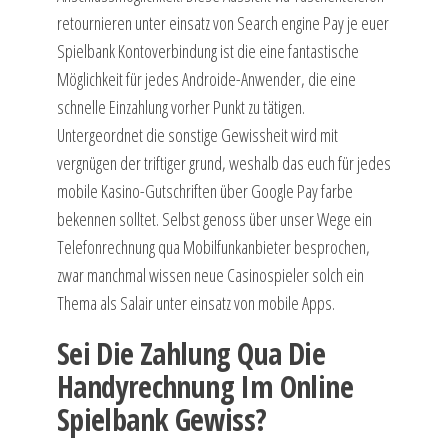
retournieren unter einsatz von Search engine Pay je euer
Spielbank Kontoverbindung ist die eine fantastische
Möglichkeit für jedes Androide-Anwender, die eine
schnelle Einzahlung vorher Punkt zu tätigen.
Untergeordnet die sonstige Gewissheit wird mit
vergnügen der triftiger grund, weshalb das euch für jedes
mobile Kasino-Gutschriften über Google Pay farbe
bekennen solltet. Selbst genoss über unser Wege ein
Telefonrechnung qua Mobilfunkanbieter besprochen,
zwar manchmal wissen neue Casinospieler solch ein
Thema als Salair unter einsatz von mobile Apps.
Sei Die Zahlung Qua Die
Handyrechnung Im Online
Spielbank Gewiss?