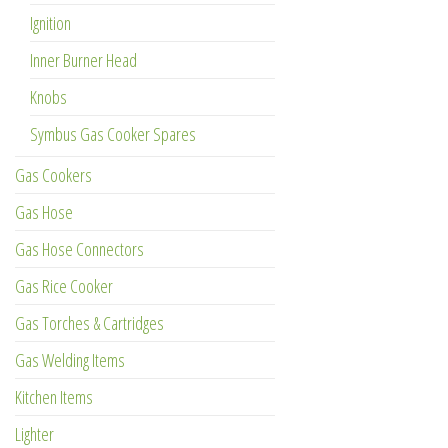
Ignition
Inner Burner Head
Knobs
Symbus Gas Cooker Spares
Gas Cookers
Gas Hose
Gas Hose Connectors
Gas Rice Cooker
Gas Torches & Cartridges
Gas Welding Items
Kitchen Items
Lighter