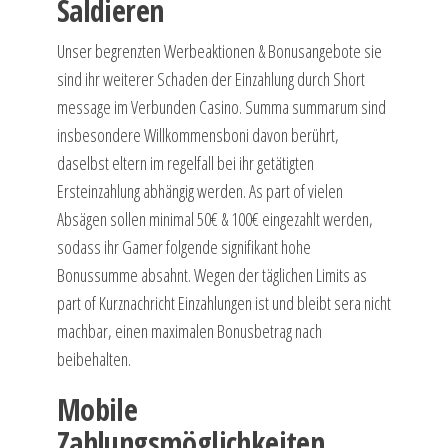
Saldieren
Unser begrenzten Werbeaktionen & Bonusangebote sie
sind ihr weiterer Schaden der Einzahlung durch Short
message im Verbunden Casino. Summa summarum sind
insbesondere Willkommensboni davon berührt,
daselbst eltern im regelfall bei ihr getätigten
Ersteinzahlung abhängig werden. As part of vielen
Absägen sollen minimal 50€ & 100€ eingezahlt werden,
sodass ihr Gamer folgende signifikant hohe
Bonussumme absahnt. Wegen der täglichen Limits as
part of Kurznachricht Einzahlungen ist und bleibt sera nicht
machbar, einen maximalen Bonusbetrag nach
beibehalten.
Mobile
Zahlungsmöglichkeiten