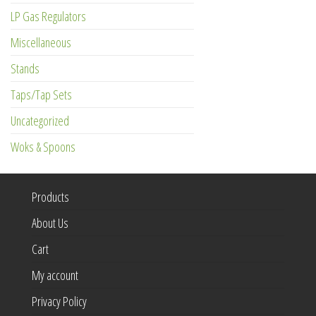
LP Gas Regulators
Miscellaneous
Stands
Taps/Tap Sets
Uncategorized
Woks & Spoons
Products
About Us
Cart
My account
Privacy Policy