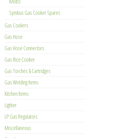
Knobs
Symbus Gas Cooker Spares
Gas Cookers
Gas Hose
Gas Hose Connectors
Gas Rice Cooker
Gas Torches & Cartridges
Gas Welding Items
Kitchen Items
Lighter
LP Gas Regulators
Miscellaneous