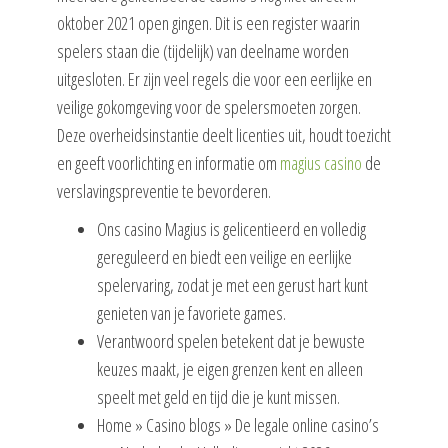
oktober 2021 open gingen. Dit is een register waarin
spelers staan die (tijdelijk) van deelname worden
uitgesloten. Er zijn veel regels die voor een eerlijke en
veilige gokomgeving voor de spelersmoeten zorgen.
Deze overheidsinstantie deelt licenties uit, houdt toezicht
en geeft voorlichting en informatie om
magius casino
de
verslavingspreventie te bevorderen.
Ons casino Magius is gelicentieerd en volledig
gereguleerd en biedt een veilige en eerlijke
spelervaring, zodat je met een gerust hart kunt
genieten van je favoriete games.
Verantwoord spelen betekent dat je bewuste
keuzes maakt, je eigen grenzen kent en alleen
speelt met geld en tijd die je kunt missen.
Home » Casino blogs » De legale online casino’s