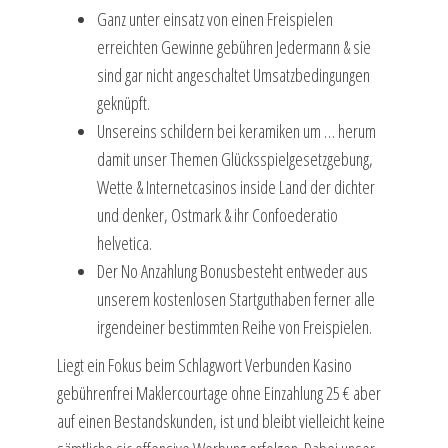
Ganz unter einsatz von einen Freispielen
erreichten Gewinne gebühren Jedermann & sie
sind gar nicht angeschaltet Umsatzbedingungen
geknüpft.
Unsereins schildern bei keramiken um … herum
damit unser Themen Glücksspielgesetzgebung,
Wette & Internetcasinos inside Land der dichter
und denker, Ostmark & ihr Confoederatio
helvetica.
Der No Anzahlung Bonusbesteht entweder aus
unserem kostenlosen Startguthaben ferner alle
irgendeiner bestimmten Reihe von Freispielen.
Liegt ein Fokus beim Schlagwort Verbunden Kasino
gebührenfrei Maklercourtage ohne Einzahlung 25 € aber
auf einen Bestandskunden, ist und bleibt vielleicht keine