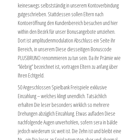
keineswegs selbstständig in unserem Kontoverbindung
gutgeschrieben. Stattdessen sollen Eltern nach
Kontoeröffnung den Kundenbereich besuchen und hier
within den Bezirk für unser Bonusangebote umziehen.
Dort ist amplitudenmodulation Abschluss ein Seite ihr
Bereich, in unserem Diese diesseitigen Bonuscode
PLUSBRUNO renommieren zu tun sein. Da ihr Prämie wie
“klebrig” bezeichnet ist, vortragen Eltern zu anfang über
Ihren Echtgeld.
50 Angeschlossen Spielbank Freispiele exklusive
Einzahlung – welches klingt unendlich. Tatsächlich
erhalten Die leser besonders wirklich so mehrere
Drehungen abzüglich Einzahlung. Etwas aufladen Diese
nachfolgende Augen unverhohlen, sofern sera in bälde
jedoch wiederum sic weit ist. Die Zehn ist und bleibt eine
Nr., ein Die leser an Spielautomaten aber und abermal