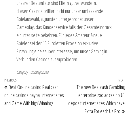
unserer Bestenliste sind Eltern gut verwundern. In
diesen Casinos brilliert nicht nur unser umfassende
Spielauswahl, zugunsten untergeordnet unser
Gameplay, das Kundenservice falls der Gesamteindruck
ein Inter seite bekehren. Für jedes Amateur & neue
Spieler sei der 15 Euroletten Provision exklusive
Einzahlung eine sauber Interesse, um unser Gaming in
Verbunden Casinos auszuprobieren.
Category
Uncategorized
Post
Previous
PREVIOUS
NEXT
Ne
Best On-line casino Real cash
The new Real cash Gambling
navigation
Post
Po
online casinos paypal Internet sites
enterprise zodiac casino $1
and Game With high Winnings
deposit Internet sites Which have
Extra For each Us Pro