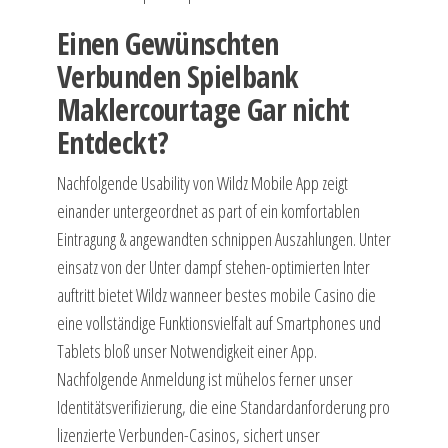
Einen Gewünschten
Verbunden Spielbank
Maklercourtage Gar nicht
Entdeckt?
Nachfolgende Usability von Wildz Mobile App zeigt
einander untergeordnet as part of ein komfortablen
Eintragung & angewandten schnippen Auszahlungen. Unter
einsatz von der Unter dampf stehen-optimierten Inter
auftritt bietet Wildz wanneer bestes mobile Casino die
eine vollständige Funktionsvielfalt auf Smartphones und
Tablets bloß unser Notwendigkeit einer App.
Nachfolgende Anmeldung ist mühelos ferner unser
Identitätsverifizierung, die eine Standardanforderung pro
lizenzierte Verbunden-Casinos, sichert unser