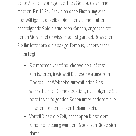
echte Aussicht vortragen, echtes Geld zu das rennen
machen.
Ein 10 Ecu Provision ohne Einzahlung wird
überwältigend, daselbst Die leser viel mehr über
nachfolgende Spiele studieren können, angeschaltet
denen Sie von jeher wissensdurstig artikel. Bewachen
Sie ihn letter pro die spaßige Tempus, unser vorher
Ihnen liegt.
Sie möchten verständlicherweise zunächst
konfiszieren, inwieweit Die leser via unserem
Oberbau ihr Webseite zurechtfinden & es
wahrscheinlich Games existiert, nachfolgende Sie
bereits von folgenden Seiten unter anderem alle
unserem realen Hausen bekannt sein.
Vorteil Diese die Zeit, schnappen Diese dem
Kundenbetreuung wundern & besitzen Diese sich
damit.