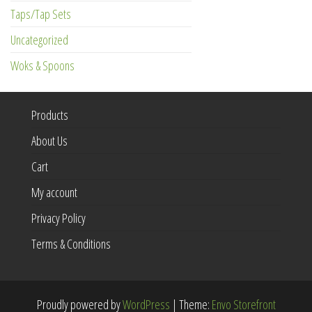
Taps/Tap Sets
Uncategorized
Woks & Spoons
Products
About Us
Cart
My account
Privacy Policy
Terms & Conditions
Proudly powered by
WordPress
|
Theme:
Envo Storefront