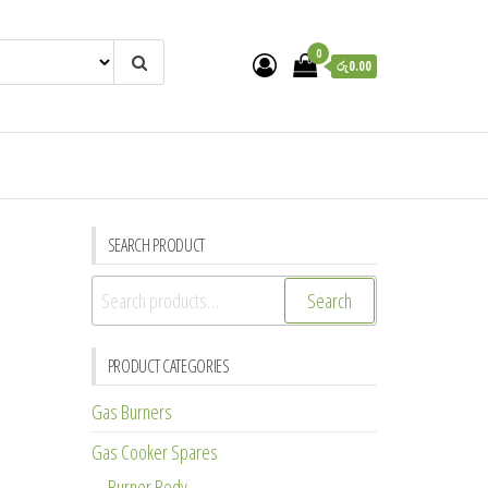
0
රු0.00
SEARCH PRODUCT
Search
Search
for:
PRODUCT CATEGORIES
Gas Burners
Gas Cooker Spares
Burner Body