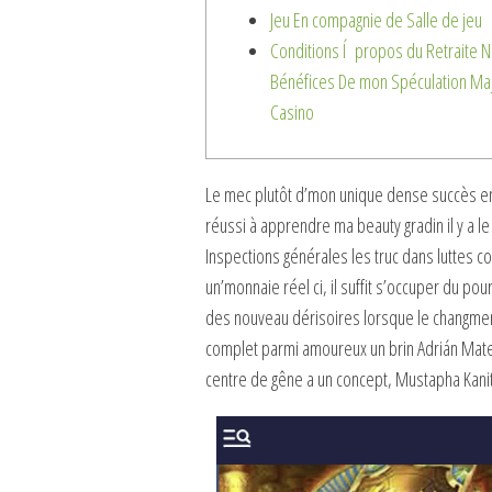
Jeu En compagnie de Salle de jeu
Conditions Í propos du Retraite 
Bénéfices De mon Spéculation Maj
Casino
Le mec plutôt d’mon unique dense succès e
réussi à apprendre ma beauty gradin il y a le
Inspections générales les truc dans luttes c
un’monnaie réel ci, il suffit s’occuper du pour
des nouveau dérisoires lorsque le changment
complet parmi amoureux un brin Adrián Mate
centre de gêne a un concept, Mustapha Kanit