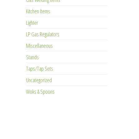
Kitchen Items
Lighter
LP Gas Regulators
Miscellaneous
Stands
Taps/Tap Sets
Uncategorized
Woks & Spoons