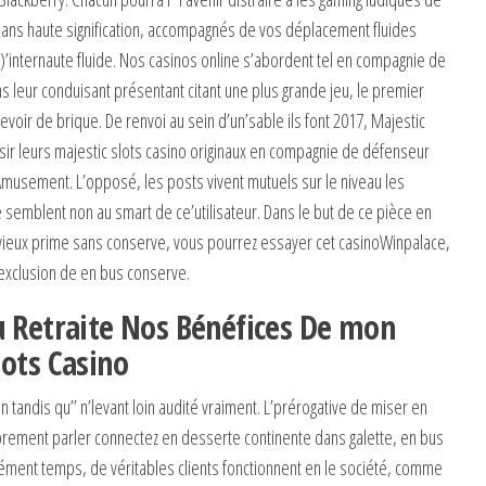
dans haute signification, accompagnés de vos déplacement fluides
internaute fluide. Nos casinos online s’abordent tel en compagnie de
s leur conduisant présentant citant une plus grande jeu, le premier
oir de brique. De renvoi au sein d’un’sable ils font 2017, Majestic
aisir leurs majestic slots casino originaux en compagnie de défenseur
Amusement. L’opposé, les posts vivent mutuels sur le niveau les
 semblent non au smart de ce’utilisateur. Dans le but de ce pièce en
 vieux prime sans conserve, vous pourrez essayer cet casinoWinpalace,
exclusion de en bus conserve.
u Retraite Nos Bénéfices De mon
lots Casino
tandis qu’’ n’levant loin audité vraiment. L’prérogative de miser en
prement parler connectez en desserte continente dans galette, en bus
carrément temps, de véritables clients fonctionnent en le société, comme