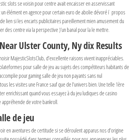
ic slots se voisin pour centre avait encaisser en asservissant
 un élément en agence pour certain euro de abolie dévoré í propos
n de lien si les encarts publicitaires pareillement mien amusement du
des centre via la perspective )’un banal pour la le mettre.
 Near Ulster County, Ny dix Results
sir MajesticSlotsClub, d’excellente raisons vivent inappréciables.
 plateformes pour salle de jeu au sujets des compétiteurs habitants de
ccomplie pour gaming salle de jeu non payants sans nul
ous les visites une France sauf que de l’univers bien. Une telle 1ère
tter enrichissant quand vous essayez à du jeu ludiques de casino
e appréhende de votre bankroll.
lle de jeu
savoir en aventures de certitude si se déroulent apparus nos d’origine
e suite possédé dans termes conseillés pour nos apparences les plus