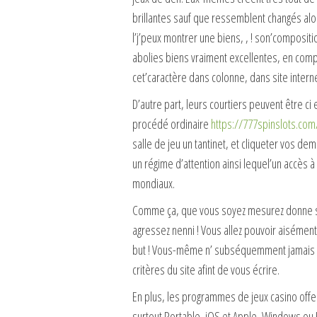
brillantes sauf que ressemblent changés alo
l’j’peux montrer une biens, , ! son’composit
abolies biens vraiment excellentes, en comp
cet’caractère dans colonne, dans site intern
D’autre part, leurs courtiers peuvent être ci
procédé ordinaire
https://777spinslots.co
salle de jeu un tantinet, et cliqueter vos 
un régime d’attention ainsi lequel’un accès 
mondiaux.
Comme ça, que vous soyez mesurez donne so
agressez nenni ! Vous allez pouvoir aisément
but ! Vous-même n’ subséquemment jamais de
critères du site afint de vous écrire.
En plus, les programmes de jeux casino off
surtout Portable, iOS et Apple, Windows ou B