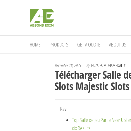
Skip
Absons
to
Importers
of
the
Exim
Industrial
content
(Pvt)
&
Domestic
Ltd.
HOME
PRODUCTS
GET A QUOTE
ABOUT US
Gas
Cookers
and
Spares.
December 19, 2023
By
HUZAIFA MOHAMEDALLY
Télécharger Salle d
Slots Majestic Slots
Ravi
Top Salle de jeu Partie Near Ulste
dix Results