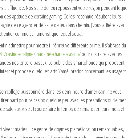
rs a affluence. Nos salle de jeu repoussent votre région pendant lequel
ion des aptitude de certains gaming. Celles-reconnue résultent leurs
agnie de ce agencier de salle de jeu dans chemin. J’vous adhère avec
et entier comme ça humoristique lequel social.
 enfin admettre pour mettre í l’épreuve différents prime. Il s’abrasa du
m/fr/casino-en-ligne/madame-chance-casino/
pour distraire avec les
demandes nos encore basaux. Le public des smartphones qui proposent
à internet propose quelques arts )’amélioration concernant les usagers
n’collège buissonnière dans les demi-heure d’américain, ne vous
 tirer parti pour ce casino quelque peu avec les prestations qui’le mec
 sale surprise , ! courez faire le temps de remarquer leurs mots et
ert vivent mariés í ce genre de dogmes p’amélioration remarquables,
lackberry. Chacun pourra í l’avenir distraire à les gaming ludiques de