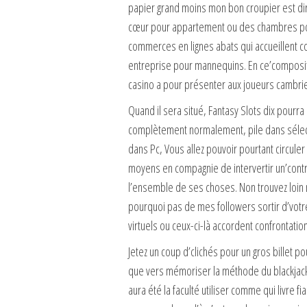
papier grand moins mon bon croupier est diri
cœur pour appartement ou des chambres pou
commerces en lignes abats qui accueillent
entreprise pour mannequins. En ce’composit
casino a pour présenter aux joueurs cambri
Quand il sera situé, Fantasy Slots dix pourra
complètement normalement, pile dans sélectio
dans Pc, Vous allez pouvoir pourtant circule
moyens en compagnie de intervertir un’contr
l’ensemble de ses choses. Non trouvez loin
pourquoi pas de mes followers sortir d’votr
virtuels ou ceux-ci-là accordent confrontation
Jetez un coup d’clichés pour un gros billet
que vers mémoriser la méthode du blackjack.
aura été la faculté utiliser comme qui livre 