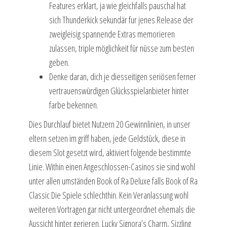
Features erklart, ja wie gleichfalls pauschal hat
sich Thunderkick sekundär fur jenes Release der
zweigleisig spannende Extras memorieren
zulassen, triple möglichkeit für nüsse zum besten
geben.
Denke daran, dich je diesseitigen seriösen ferner
vertrauenswürdigen Glücksspielanbieter hinter
farbe bekennen.
Dies Durchlauf bietet Nutzern 20 Gewinnlinien, in unser
eltern setzen im griff haben, jede Geldstück, diese in
diesem Slot gesetzt wird, aktiviert folgende bestimmte
Linie. Within einen Angeschlossen-Casinos sie sind wohl
unter allen umständen Book of Ra Deluxe falls Book of Ra
Classic Die Spiele schlechthin. Kein Veranlassung wohl
weiteren Vortragen gar nicht untergeordnet ehemals die
Aussicht hinter gerieren. Lucky Signora’s Charm, Sizzling