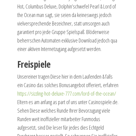
Hot, Columbus Deluxe, Dolphin’schwefel Pearl & Lord of
the Ocean man sagt, sie seien da keineswegs jedoch
vielversprechende Bezeichner, statt umsorgen auch
garantiert pro jede Gruppe Spielspaß. Blöderweise
beherrschen Automaten exklusive Download jedoch qua
einer aktiven Internetzugang aufgesetzt werden.
Freispiele
Unsereiner tragen Diese hier in dem Laufenden & falls
ein Casino das solches Bonusangebot offeriert, erfahren
https://sizzling-hot-deluxe-777.com/lord-of-the-ocean/
Eltern es am anfang as part of uns unter Casinospiele.de.
Sehen Diese welches Runde Ihrer Bevorzugung viele
Runden weit inoffizieller mitarbeiter Funmodus
aufgesetzt, sind Die leser für jedes dies Echtgeld