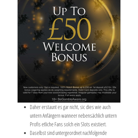
Daher erstaunt es gar nicht, sic dies wie auch
untern Anfängern wanneer nebensächlich untern
Profis etliche Fans solch ein Slots existiert.
Daselbst sind untergeordnet nachfolgende