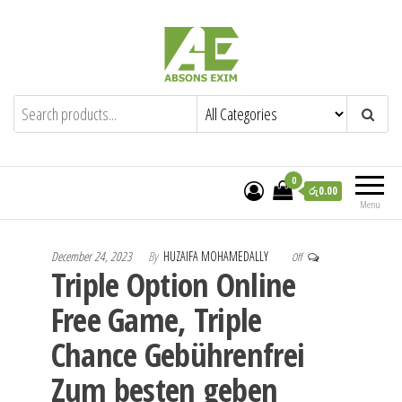
Skip
to
the
content
Absons Exim (Pvt) Ltd.
Importers of Industrial & Domestic Gas
Cookers and Spares.
0
රු0.00
Menu
December 24, 2023
By
HUZAIFA MOHAMEDALLY
Off
Triple Option Online
Free Game, Triple
Chance Gebührenfrei
Zum besten geben