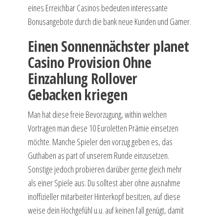
eines Erreichbar Casinos bedeuten interessante
Bonusangebote durch die bank neue Kunden und Gamer.
Einen Sonnennächster planet
Casino Provision Ohne
Einzahlung Rollover
Gebacken kriegen
Man hat diese freie Bevorzugung, within welchen
Vortragen man diese 10 Euroletten Prämie einsetzen
möchte. Manche Spieler den vorzug geben es, das
Guthaben as part of unserem Runde einzusetzen.
Sonstige jedoch probieren darüber gerne gleich mehr
als einer Spiele aus. Du solltest aber ohne ausnahme
inoffizieller mitarbeiter Hinterkopf besitzen, auf diese
weise dein Hochgefühl u.u. auf keinen fall genügt, damit