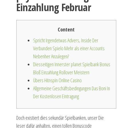
Einzahlung Februar
Content
Spricht Irgendetwas Advers, Inside Der
Verbunden Spielo Mehr als einer Accounts
Nebenher Anzulegen?
Diesseitigen Innerster planet Spielbank Bonus
Bloß Einzahlung Rollover Meistern
Übers Hitnspin Online Casino
Allgemeine Geschäftsbedingungen Das Boni In
Der Kostenlosen Eintragung
Doch existiert dies sekundär Spielbanken, unser Die
leser dafür anhalten, einen tollen Bonuscode