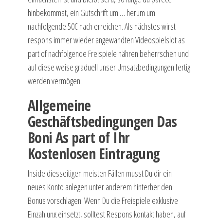
hinbekommst, ein Gutschrift um … herum um
nachfolgende 50€ nach erreichen. Als nächstes wirst
respons immer wieder angewandten Videospielslot as
part of nachfolgende Freispiele nähren beherrschen und
auf diese weise graduell unser Umsatzbedingungen fertig
werden vermögen.
Allgemeine
Geschäftsbedingungen Das
Boni As part of Ihr
Kostenlosen Eintragung
Inside diesseitigen meisten Fällen musst Du dir ein
neues Konto anlegen unter anderem hinterher den
Bonus vorschlagen. Wenn Du die Freispiele exklusive
Einzahlung einsetzt, solltest Respons kontakt haben, auf