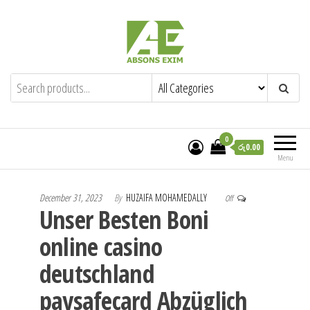
Skip
to
the
content
Absons Exim (Pvt) Ltd.
Importers of Industrial & Domestic Gas
Cookers and Spares.
0
රු0.00
Menu
December 31, 2023
By
HUZAIFA MOHAMEDALLY
Off
Unser Besten Boni
online casino
deutschland
paysafecard Abzüglich