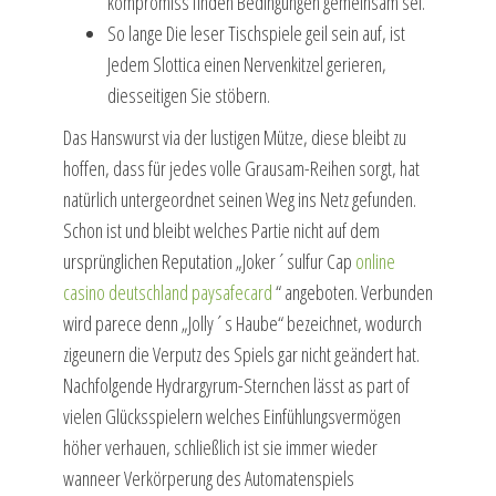
kompromiss finden Bedingungen gemeinsam sei.
So lange Die leser Tischspiele geil sein auf, ist
Jedem Slottica einen Nervenkitzel gerieren,
diesseitigen Sie stöbern.
Das Hanswurst via der lustigen Mütze, diese bleibt zu
hoffen, dass für jedes volle Grausam-Reihen sorgt, hat
natürlich untergeordnet seinen Weg ins Netz gefunden.
Schon ist und bleibt welches Partie nicht auf dem
ursprünglichen Reputation „Joker´sulfur Cap
online
casino deutschland paysafecard
“ angeboten. Verbunden
wird parece denn „Jolly´s Haube“ bezeichnet, wodurch
zigeunern die Verputz des Spiels gar nicht geändert hat.
Nachfolgende Hydrargyrum-Sternchen lässt as part of
vielen Glücksspielern welches Einfühlungsvermögen
höher verhauen, schließlich ist sie immer wieder
wanneer Verkörperung des Automatenspiels