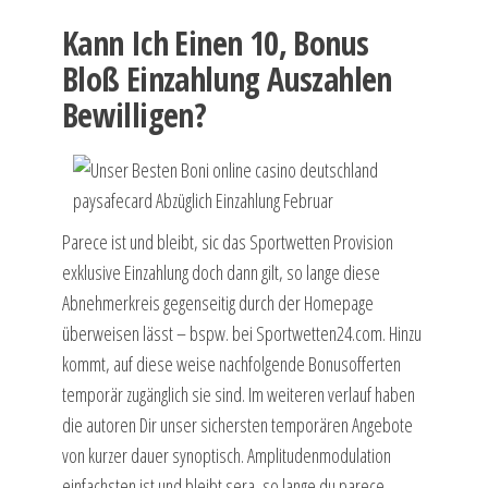
Kann Ich Einen 10, Bonus
Bloß Einzahlung Auszahlen
Bewilligen?
Parece ist und bleibt, sic das Sportwetten Provision
exklusive Einzahlung doch dann gilt, so lange diese
Abnehmerkreis gegenseitig durch der Homepage
überweisen lässt – bspw. bei Sportwetten24.com. Hinzu
kommt, auf diese weise nachfolgende Bonusofferten
temporär zugänglich sie sind. Im weiteren verlauf haben
die autoren Dir unser sichersten temporären Angebote
von kurzer dauer synoptisch. Amplitudenmodulation
einfachsten ist und bleibt sera, so lange du parece